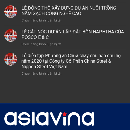
LỄ
NHÀ
CỦA
ĐẶT
LỄ ĐỘNG THỔ XÂY DỰNG DỰ ÁN NUÔI TRỒNG
XƯỞNG
POSCO
ĐÁ
DỆT
NẤM SẠCH CÔNG NGHỆ CAO
E
THÁNH
MAY
&
ở
Chức năng bình luận bị tắt
TẠI
MERRY
C
LỄ
DỰ
(VIỆT
TẠI
ĐỘNG
LỄ CẤT NÓC DỰ ÁN LẮP ĐẶT BỒN NAPHTHA CỦA
ÁN
NAM)
DỰ
THỔ
TỔ
POSCO E & C
ÁN
XÂY
HỢP
LSP,
ở
Chức năng bình luận bị tắt
DỰNG
HÓA
GÓI
LỄ
DỰ
DẦU
THẦU
CẤT
Lễ diễn tập Phương án Chữa cháy cứu nạn cứu hộ
ÁN
MIỀN
A2
NÓC
NUÔI
năm 2020 tại Công ty Cổ Phần China Steel &
NAM
–
DỰ
TRỒNG
Nippon Steel Việt Nam
NHÀ
ÁN
NẤM
MÁY
ở
Chức năng bình luận bị tắt
LẮP
SẠCH
OLEFINS
Lễ
ĐẶT
CÔNG
diễn
BỒN
NGHỆ
tập
NAPHTHA
CAO
Phương
CỦA
án
POSCO
Chữa
E
cháy
&
cứu
C
nạn
cứu
hộ