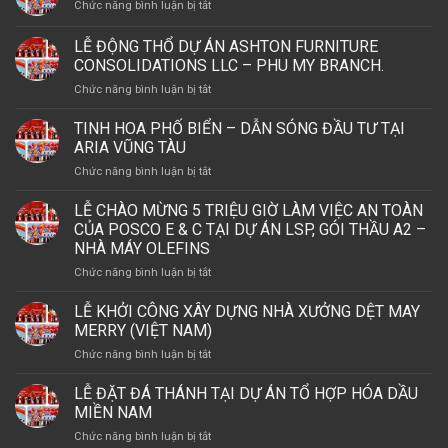
ở
Chức năng bình luận bị tắt
20
Lễ
NĂM
Động
LỄ ĐỘNG THỔ DỰ ÁN ASHTON FURNITURE
THÀNH
Thổ
LẬP
CONSOLIDATIONS LLC – PHU MY BRANCH.
Nhà
CÔNG
ở
Chức năng bình luận bị tắt
Máy
TY
LỄ
Seville
TNHH
ĐỘNG
Signature
TINH HOA PHỐ BIỂN – DẪN SÓNG ĐẦU TƯ TẠI
CS
THỔ
Việt
ARIA VŨNG TÀU
WIND
DỰ
Nam
VIỆT
ở
Chức năng bình luận bị tắt
ÁN
NAM
TINH
ASHTON
VÀ
HOA
LỄ CHÀO MỪNG 5 TRIỆU GIỜ LÀM VIỆC AN TOÀN
FURNITURE
LỄ
PHỐ
CONSOLIDATIONS
CỦA POSCO E & C TẠI DỰ ÁN LSP, GÓI THẦU A2 –
KHÁNH
BIỂN
LLC
NHÀ MÁY OLEFINS
THÀNH
–
–
NHÀ
ở
Chức năng bình luận bị tắt
DẪN
PHU
MÁY
LỄ
SÓNG
MY
THÁP
CHÀO
ĐẦU
LỄ KHỞI CÔNG XÂY DỰNG NHÀ XƯỞNG DỆT MAY
BRANCH.
OFFSHORE
MỪNG
TƯ
MERRY (VIỆT NAM)
5
TẠI
ở
Chức năng bình luận bị tắt
TRIỆU
ARIA
LỄ
GIỜ
VŨNG
KHỞI
LỄ ĐẶT ĐÁ THÁNH TẠI DỰ ÁN TỔ HỢP HÓA DẦU
LÀM
TÀU
CÔNG
VIỆC
MIỀN NAM
XÂY
AN
ở
Chức năng bình luận bị tắt
DỰNG
TOÀN