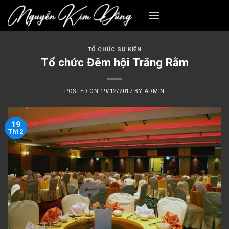
Skip
to
content
TỔ CHỨC SỰ KIỆN
Tổ chức Đêm hội Trăng Rằm
POSTED ON
19/12/2017
BY
ADMIN
19
Th12