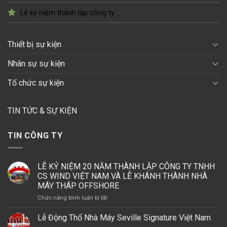
Lễ kỷ niệm thành lập công ty
Thiết bị sự kiện
Nhân sự sự kiện
Tổ chức sự kiện
TIN TỨC & SỰ KIỆN
TIN CÔNG TY
LỄ KỶ NIỆM 20 NĂM THÀNH LẬP CÔNG TY TNHH
CS WIND VIỆT NAM VÀ LỄ KHÁNH THÀNH NHÀ
MÁY THÁP OFFSHORE
ở
Chức năng bình luận bị tắt
LỄ
KỶ
Lễ Động Thổ Nhà Máy Seville Signature Việt Nam
NIỆM