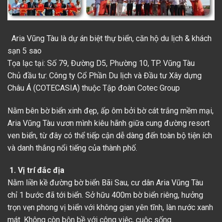
Aria Vũng Tàu
là dự án biệt thự biển, căn hộ du lịch & khách
sạn 5 sao
Tọa lạc tại: Số 79, Đường D5, Phường 10, TP. Vũng Tàu
Chủ đầu tư: Công ty Cổ Phần Du lịch và Đầu tư Xây dựng
Châu Á (COTECASIA) thuộc Tập đoàn Cotec Group
Nằm bên bờ biển xinh đẹp, ấp ôm bởi bờ cát trắng mềm mại,
Aria Vũng Tàu
vươn mình kiêu hãnh giữa cung
đường resort
ven biển
, từ đây có thể tiếp cận dễ dàng đến toàn bộ tiện ích
và danh thắng nổi tiếng của thành phố.
1. Vị trí đắc địa
Nằm liền kề đường bờ biển Bãi Sau, cư dân
Aria Vũng Tàu
chỉ 1 bước đã tới biển. Sở hữu 400m bờ biển riêng, hưởng
trọn vẹn phong vị biển với không gian yên tĩnh, làn nước xanh
mát. Không còn bộn bề với công việc, cuộc sống.