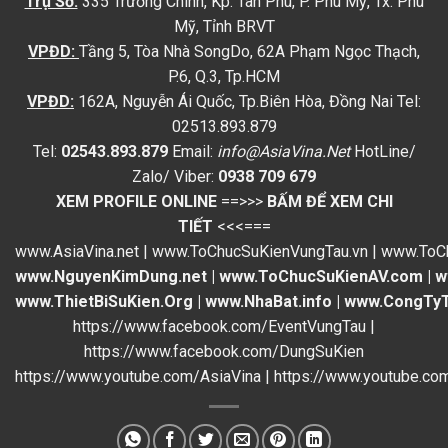
Trụ Sở:
335 Trường Chinh, Kp. Tân Phú, P. Phú Mỹ, Tx. Phú
Mỹ, Tỉnh BRVT
VPĐD:
Tầng 5, Tòa Nhà SongDo, 62A Phạm Ngọc Thạch,
P.6, Q.3, Tp.HCM
VPĐD
:
162A, Nguyễn Ái Quốc, Tp.Biên Hòa, Đồng Nai Tel:
02513.893.879
Tel:
02543.893.879
Email:
info@AsiaVina.Net
HotLine/
Zalo/ Viber:
0938 709 679
XEM PROFILE ONLINE
==>>>
BẤM ĐỂ XEM CHI
TIẾT
<<<===
www.AsiaVina.net
|
www.ToChucSuKienVungTau.vn
|
www.ToC
www.NguyenKimDung.net
|
www.ToChucSuKienAV.com
|
w
www.ThietBiSuKien.Org
|
www.NhaBat.info
|
www.CongTyT
https://www.facebook.com/EventVungTau
|
https://www.facebook.com/DungSuKien
https://www.youtube.com/AsiaVina
|
https://www.youtube.co