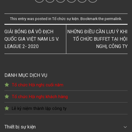
This entry was posted in
Tổ chức sự kiện
. Bookmark the
permalink
.
GIẢI BÓNG ĐÁ VÔ ĐỊCH
NHỮNG ĐIỀU CẦN LƯU Ý KHI
QUỐC GIA VIỆT NAM LS V.
TỔ CHỨC BUFFET TẠI HỘI
LEAGUE 2- 2020
NGHỊ, CÔNG TY
DANH MỤC DỊCH VỤ
Tổ chức Hội nghị cuối năm
Tổ chức Hội nghị khách hàng
Lễ kỷ niệm thành lập công ty
Thiết bị sự kiện