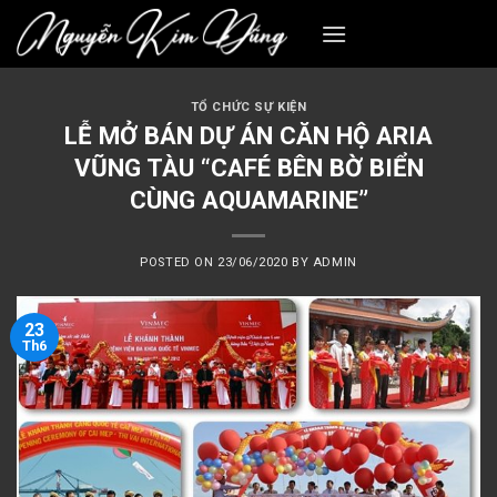
Skip
to
content
TỔ CHỨC SỰ KIỆN
LỄ MỞ BÁN DỰ ÁN CĂN HỘ ARIA
VŨNG TÀU “CAFÉ BÊN BỜ BIỂN
CÙNG AQUAMARINE”
POSTED ON
23/06/2020
BY
ADMIN
23
Th6