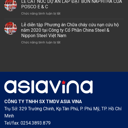
LỄ CẤT NÓC DỰ ÁN LẮP ĐẶT BỒN NAPHTHA CỦA
ÁN
NAM)
DỰ
THỔ
TỔ
POSCO E & C
ÁN
XÂY
HỢP
LSP,
ở
Chức năng bình luận bị tắt
DỰNG
HÓA
GÓI
LỄ
DỰ
DẦU
THẦU
CẤT
Lễ diễn tập Phương án Chữa cháy cứu nạn cứu hộ
ÁN
MIỀN
A2
NÓC
NUÔI
năm 2020 tại Công ty Cổ Phần China Steel &
NAM
–
DỰ
TRỒNG
Nippon Steel Việt Nam
NHÀ
ÁN
NẤM
MÁY
ở
Chức năng bình luận bị tắt
LẮP
SẠCH
OLEFINS
Lễ
ĐẶT
CÔNG
diễn
BỒN
NGHỆ
tập
NAPHTHA
CAO
Phương
CỦA
án
POSCO
Chữa
E
cháy
&
cứu
C
nạn
cứu
hộ
năm
CÔNG TY TNHH SX TMDV ASIA VINA
2020
Trụ Sở: 329 Trường Chinh, Kp.Tân Phú, P. Phú Mỹ, TP. Hồ Chí
tại
Công
Minh
ty
Tel/fax: 0254.3893.879
Cổ