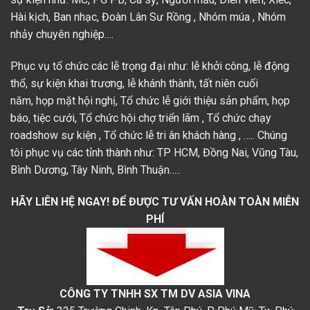
Hài kịch, Ban nhạc,
Đoàn Lân Sư Rồng
, Nhóm múa , Nhóm
nhảy chuyên nghiệp….
Phục vụ tổ chức các lễ trọng đại như:
lễ khởi công
,
lễ động
thổ
, sự kiện khai trương,
lễ khánh thành
,
tất niên cuối
năm
,
họp mặt hội nghị
,
Tổ chức lễ giới thiệu sản phẩm
, họp
báo, tiệc cưới, Tổ chức hội chợ triển lãm ,
Tổ chức chạy
roadshow sự kiện
,
Tổ chức lễ tri ân khách hàng
, ….. Chúng
tôi phục vụ các tỉnh thành như: TP HCM, Đồng Nai, Vũng Tàu,
Bình Dương, Tây Ninh, Bình Thuận…..
HÃY LIÊN HỆ NGAY!
ĐỂ ĐƯỢC TƯ VẤN HOÀN TOÀN MIỄN
PHÍ
CÔNG TY TNHH SX TM DV ASIA VINA