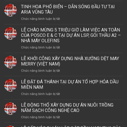
LỄ
Seville
TNHH
ĐỘNG
Signature
TINH HOA PHỐ BIỂN – DẪN SÓNG ĐẦU TƯ TẠI
CS
THỔ
Việt
ARIA VŨNG TÀU
WIND
DỰ
Nam
VIỆT
ở
Chức năng bình luận bị tắt
ÁN
NAM
TINH
ASHTON
VÀ
HOA
LỄ CHÀO MỪNG 5 TRIỆU GIỜ LÀM VIỆC AN TOÀN
FURNITURE
LỄ
PHỐ
CONSOLIDATIONS
CỦA POSCO E & C TẠI DỰ ÁN LSP, GÓI THẦU A2 –
KHÁNH
BIỂN
LLC
NHÀ MÁY OLEFINS
THÀNH
–
–
NHÀ
ở
Chức năng bình luận bị tắt
DẪN
PHU
MÁY
LỄ
SÓNG
MY
THÁP
CHÀO
ĐẦU
LỄ KHỞI CÔNG XÂY DỰNG NHÀ XƯỞNG DỆT MAY
BRANCH.
OFFSHORE
MỪNG
TƯ
MERRY (VIỆT NAM)
5
TẠI
ở
Chức năng bình luận bị tắt
TRIỆU
ARIA
LỄ
GIỜ
VŨNG
KHỞI
LỄ ĐẶT ĐÁ THÁNH TẠI DỰ ÁN TỔ HỢP HÓA DẦU
LÀM
TÀU
CÔNG
VIỆC
MIỀN NAM
XÂY
AN
ở
Chức năng bình luận bị tắt
DỰNG
TOÀN
LỄ
NHÀ
CỦA
ĐẶT
LỄ ĐỘNG THỔ XÂY DỰNG DỰ ÁN NUÔI TRỒNG
XƯỞNG
POSCO
ĐÁ
DỆT
NẤM SẠCH CÔNG NGHỆ CAO
E
THÁNH
MAY
&
ở
Chức năng bình luận bị tắt
TẠI
MERRY
C
LỄ
DỰ
(VIỆT
TẠI
ĐỘNG