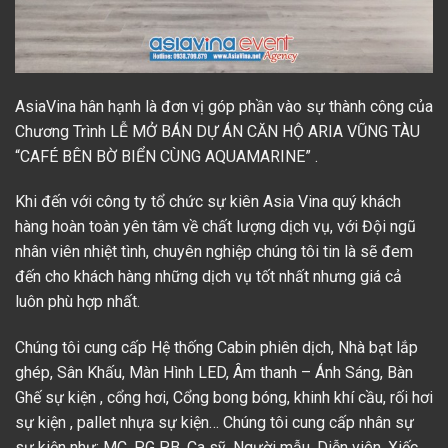
AsiaVina
hân hạnh là đơn vị góp phần vào sự thành công của
Chương Trình LỄ MỞ BÁN DỰ ÁN CĂN HỘ ARIA VŨNG TÀU
“CAFÉ BÊN BỜ BIỂN CÙNG AQUAMARINE” .
Khi đến với công ty tổ chức sự kiên
Asia Vina
quý khách
hàng hoàn toàn yên tâm về chất lượng dịch vụ, với
Đội ngũ
nhân viên nhiệt tình
, chuyên nghiệp chúng tôi tin là sẽ đem
đến cho khách hàng những dịch vụ tốt nhất nhưng giá cả
luôn phù hợp nhất.
Chúng tôi cung
cấp Hệ thống Cabin phiên dịch
,
Nhà bạt lắp
ghép
,
Sân Khấu
,
Màn Hình LED
,
Âm thanh – Ánh Sáng
,
Bàn
Ghế sự kiện
, cổng hơi,
Cổng bong bóng
, khinh khí cầu, rối hơi
sự kiện , pallet nhựa sự kiện… Chúng tôi cung cấp
nhân sự
sự kiện
như: MC, PG PB, Ca sỹ, Người mẫu, Diễn viên, Xiếc,