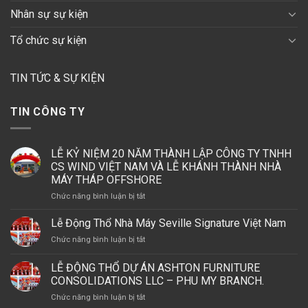
Nhân sự sự kiện
Tổ chức sự kiện
TIN TỨC & SỰ KIỆN
TIN CÔNG TY
LỄ KỶ NIỆM 20 NĂM THÀNH LẬP CÔNG TY TNHH
CS WIND VIỆT NAM VÀ LỄ KHÁNH THÀNH NHÀ
MÁY THÁP OFFSHORE
ở
Chức năng bình luận bị tắt
LỄ
KỶ
Lễ Động Thổ Nhà Máy Seville Signature Việt Nam
NIỆM
ở
Chức năng bình luận bị tắt
20
Lễ
NĂM
Động
LỄ ĐỘNG THỔ DỰ ÁN ASHTON FURNITURE
THÀNH
Thổ
LẬP
CONSOLIDATIONS LLC – PHU MY BRANCH.
Nhà
CÔNG
ở
Chức năng bình luận bị tắt
Máy
TY