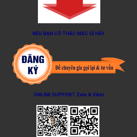
NẾU BẠN CÓ THẮC MẮC GÌ HÃY
ONLINE SUPPORT Zalo & Viber