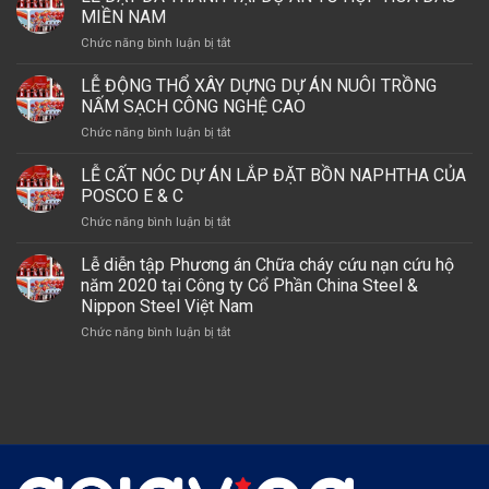
CÔNG
VIỆC
MIỀN NAM
XÂY
AN
ở
Chức năng bình luận bị tắt
DỰNG
TOÀN
LỄ
NHÀ
CỦA
ĐẶT
LỄ ĐỘNG THỔ XÂY DỰNG DỰ ÁN NUÔI TRỒNG
XƯỞNG
POSCO
ĐÁ
DỆT
NẤM SẠCH CÔNG NGHỆ CAO
E
THÁNH
MAY
&
ở
Chức năng bình luận bị tắt
TẠI
MERRY
C
LỄ
DỰ
(VIỆT
TẠI
ĐỘNG
LỄ CẤT NÓC DỰ ÁN LẮP ĐẶT BỒN NAPHTHA CỦA
ÁN
NAM)
DỰ
THỔ
TỔ
POSCO E & C
ÁN
XÂY
HỢP
LSP,
ở
Chức năng bình luận bị tắt
DỰNG
HÓA
GÓI
LỄ
DỰ
DẦU
THẦU
CẤT
Lễ diễn tập Phương án Chữa cháy cứu nạn cứu hộ
ÁN
MIỀN
A2
NÓC
NUÔI
năm 2020 tại Công ty Cổ Phần China Steel &
NAM
–
DỰ
TRỒNG
Nippon Steel Việt Nam
NHÀ
ÁN
NẤM
MÁY
ở
Chức năng bình luận bị tắt
LẮP
SẠCH
OLEFINS
Lễ
ĐẶT
CÔNG
diễn
BỒN
NGHỆ
tập
NAPHTHA
CAO
Phương
CỦA
án
POSCO
Chữa
E
cháy
&
cứu
C