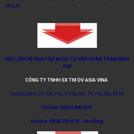
công ty.
HÃY LIÊN HỆ NGAY!
ĐỂ ĐƯỢC TƯ VẤN HOÀN TOÀN MIỄN
PHÍ
CÔNG TY TNHH SX TM DV ASIA VINA
Trường chinh, KP. Tân Phú, P, Phú Mỹ, TX. Phú Mỹ, BRVT
Tel/fax: 02543.893.879
Hotline: 0938.709.679 – Mr.Dũng