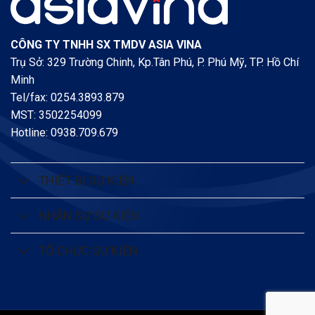
nạn
cứu
hộ
năm
CÔNG TY TNHH SX TMDV ASIA VINA
2020
Trụ Sở: 329 Trường Chinh, Kp.Tân Phú, P. Phú Mỹ, TP. Hồ Chí
tại
Công
Minh
ty
Tel/fax: 0254.3893.879
Cổ
MST: 3502254099
Phần
China
Hotline: 0938.709.679
Steel
&
Nippon
Steel
THIẾT BỊ SỰ KIỆN
Việt
Nam
NHÂN SỰ SỰ KIỆN
TỔ CHỨC SỰ KIỆN