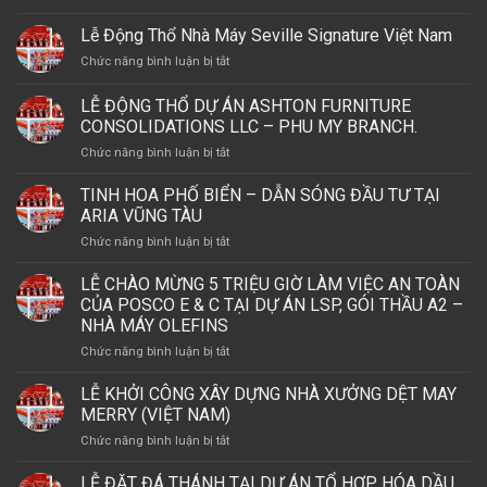
LỄ
KỶ
Lễ Động Thổ Nhà Máy Seville Signature Việt Nam
NIỆM
ở
Chức năng bình luận bị tắt
20
Lễ
NĂM
Động
LỄ ĐỘNG THỔ DỰ ÁN ASHTON FURNITURE
THÀNH
Thổ
LẬP
CONSOLIDATIONS LLC – PHU MY BRANCH.
Nhà
CÔNG
ở
Chức năng bình luận bị tắt
Máy
TY
LỄ
Seville
TNHH
ĐỘNG
Signature
TINH HOA PHỐ BIỂN – DẪN SÓNG ĐẦU TƯ TẠI
CS
THỔ
Việt
ARIA VŨNG TÀU
WIND
DỰ
Nam
VIỆT
ở
Chức năng bình luận bị tắt
ÁN
NAM
TINH
ASHTON
VÀ
HOA
LỄ CHÀO MỪNG 5 TRIỆU GIỜ LÀM VIỆC AN TOÀN
FURNITURE
LỄ
PHỐ
CONSOLIDATIONS
CỦA POSCO E & C TẠI DỰ ÁN LSP, GÓI THẦU A2 –
KHÁNH
BIỂN
LLC
NHÀ MÁY OLEFINS
THÀNH
–
–
NHÀ
ở
Chức năng bình luận bị tắt
DẪN
PHU
MÁY
LỄ
SÓNG
MY
THÁP
CHÀO
ĐẦU
LỄ KHỞI CÔNG XÂY DỰNG NHÀ XƯỞNG DỆT MAY
BRANCH.
OFFSHORE
MỪNG
TƯ
MERRY (VIỆT NAM)
5
TẠI
ở
Chức năng bình luận bị tắt
TRIỆU
ARIA
LỄ
GIỜ
VŨNG
KHỞI
LỄ ĐẶT ĐÁ THÁNH TẠI DỰ ÁN TỔ HỢP HÓA DẦU
LÀM
TÀU