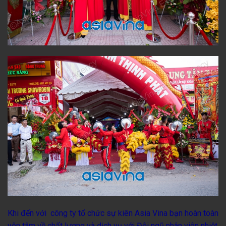
Khi đến với công ty tổ chức sự kiên
Asia Vina
bạn hoàn toàn
yên tâm về chất lượng và dịch vụ với
Đội ngũ nhân viên nhiệt