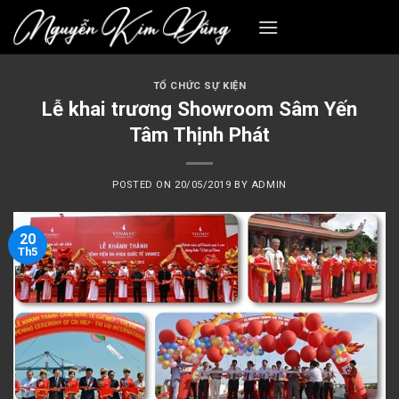
Skip
to
content
TỔ CHỨC SỰ KIỆN
Lễ khai trương Showroom Sâm Yến
Tâm Thịnh Phát
POSTED ON
20/05/2019
BY
ADMIN
20
Th5