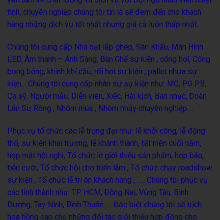
tình
, chuyên nghiệp chúng tôi tin là sẽ đem đến cho khách
hàng những dịch vụ tốt nhất nhưng giá cả luôn thấp nhất.
Chúng tôi cung cấp
Nhà bạt lắp ghép
,
Sân Khấu
,
Màn Hình
LED
, Âm thanh – Ánh Sáng,
Bàn Ghế sự kiện
, cổng hơi,
Cổng
bong bóng
, khinh khí cầu, rối hơi sự kiện , pallet nhựa sự
kiện… Chúng tôi cung cấp
nhân sự sự kiện
như: MC, PG PB,
Ca sỹ, Người mẫu, Diễn viên, Xiếc, Hài kịch, Ban nhạc,
Đoàn
Lân Sư Rồng
, Nhóm múa , Nhóm nhảy chuyên nghiệp….
Phục vụ tổ chức các lễ trọng đại như:
lễ khởi công
,
lễ động
thổ
, sự kiện khai trương,
lễ khánh thành
,
tất niên cuối năm
,
họp mặt hội nghị, Tổ chức lễ giới thiệu sản phẩm, họp báo,
tiệc cưới, Tổ chức hội chợ triển lãm ,
Tổ chức chạy roadshow
sự kiện
,
Tổ chức lễ tri ân khách hàng
, ….. Chúng tôi phục vụ
các tỉnh thành như: TP HCM, Đồng Nai, Vũng Tàu, Bình
Dương, Tây Ninh, Bình Thuận….. Đặc biệt chúng tôi sẽ trích
hoa hồng cao cho những đối tác giới thiệu hợp đồng cho