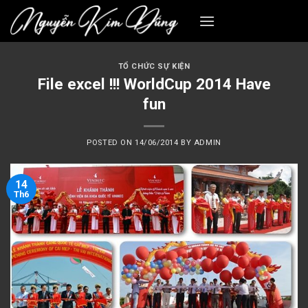
Skip
to
content
TỔ CHỨC SỰ KIỆN
File excel !!! WorldCup 2014 Have
fun
POSTED ON
14/06/2014
BY
ADMIN
14
Th6