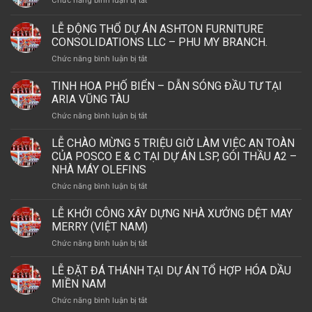
Chức năng bình luận bị tắt
20
Lễ
NĂM
Động
LỄ ĐỘNG THỔ DỰ ÁN ASHTON FURNITURE
THÀNH
Thổ
LẬP
CONSOLIDATIONS LLC – PHU MY BRANCH.
Nhà
CÔNG
ở
Chức năng bình luận bị tắt
Máy
TY
LỄ
Seville
TNHH
ĐỘNG
Signature
TINH HOA PHỐ BIỂN – DẪN SÓNG ĐẦU TƯ TẠI
CS
THỔ
Việt
ARIA VŨNG TÀU
WIND
DỰ
Nam
VIỆT
ở
Chức năng bình luận bị tắt
ÁN
NAM
TINH
ASHTON
VÀ
HOA
LỄ CHÀO MỪNG 5 TRIỆU GIỜ LÀM VIỆC AN TOÀN
FURNITURE
LỄ
PHỐ
CONSOLIDATIONS
CỦA POSCO E & C TẠI DỰ ÁN LSP, GÓI THẦU A2 –
KHÁNH
BIỂN
LLC
NHÀ MÁY OLEFINS
THÀNH
–
–
NHÀ
ở
Chức năng bình luận bị tắt
DẪN
PHU
MÁY
LỄ
SÓNG
MY
THÁP
CHÀO
ĐẦU
LỄ KHỞI CÔNG XÂY DỰNG NHÀ XƯỞNG DỆT MAY
BRANCH.
OFFSHORE
MỪNG
TƯ
MERRY (VIỆT NAM)
5
TẠI
ở
Chức năng bình luận bị tắt
TRIỆU
ARIA
LỄ
GIỜ
VŨNG
KHỞI
LỄ ĐẶT ĐÁ THÁNH TẠI DỰ ÁN TỔ HỢP HÓA DẦU
LÀM
TÀU
CÔNG
VIỆC
MIỀN NAM
XÂY
AN
ở
Chức năng bình luận bị tắt
DỰNG
TOÀN
LỄ