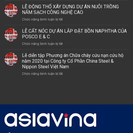
NHÀ
CỦA
ĐẶT
LỄ ĐỘNG THỔ XÂY DỰNG DỰ ÁN NUÔI TRỒNG
XƯỞNG
POSCO
ĐÁ
DỆT
NẤM SẠCH CÔNG NGHỆ CAO
E
THÁNH
MAY
&
ở
Chức năng bình luận bị tắt
TẠI
MERRY
C
LỄ
DỰ
(VIỆT
TẠI
ĐỘNG
LỄ CẤT NÓC DỰ ÁN LẮP ĐẶT BỒN NAPHTHA CỦA
ÁN
NAM)
DỰ
THỔ
TỔ
POSCO E & C
ÁN
XÂY
HỢP
LSP,
ở
Chức năng bình luận bị tắt
DỰNG
HÓA
GÓI
LỄ
DỰ
DẦU
THẦU
CẤT
Lễ diễn tập Phương án Chữa cháy cứu nạn cứu hộ
ÁN
MIỀN
A2
NÓC
NUÔI
năm 2020 tại Công ty Cổ Phần China Steel &
NAM
–
DỰ
TRỒNG
Nippon Steel Việt Nam
NHÀ
ÁN
NẤM
MÁY
ở
Chức năng bình luận bị tắt
LẮP
SẠCH
OLEFINS
Lễ
ĐẶT
CÔNG
diễn
BỒN
NGHỆ
tập
NAPHTHA
CAO
Phương
CỦA
án
POSCO
Chữa
E
cháy
&
cứu
C
nạn
cứu
hộ