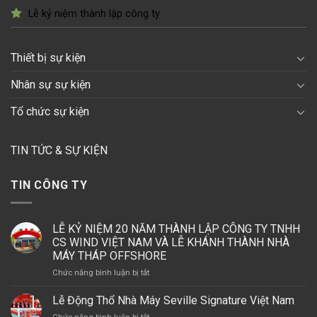
Lễ kỷ niệm thành lập công ty
Thiết bị sự kiện
Nhân sự sự kiện
Tổ chức sự kiện
TIN TỨC & SỰ KIỆN
TIN CÔNG TY
LỄ KỶ NIỆM 20 NĂM THÀNH LẬP CÔNG TY TNHH
CS WIND VIỆT NAM VÀ LỄ KHÁNH THÀNH NHÀ
MÁY THÁP OFFSHORE
ở
Chức năng bình luận bị tắt
LỄ
KỶ
Lễ Động Thổ Nhà Máy Seville Signature Việt Nam
NIỆM
ở