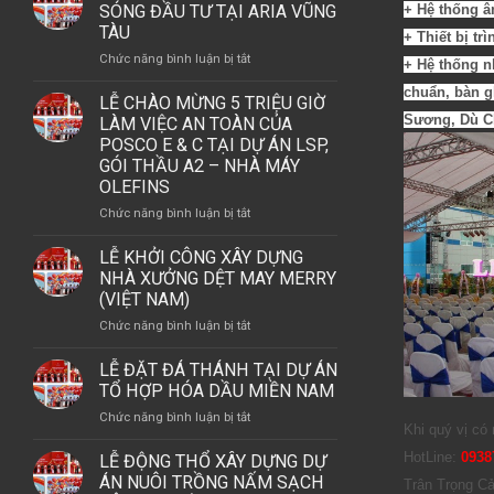
THỔ
SÓNG ĐẦU TƯ TẠI ARIA VŨNG
+ Hệ thống 
VÀ
DỰ
TÀU
+ Thiết bị t
LỄ
ÁN
KHÁNH
ở
Chức năng bình luận bị tắt
+ Hệ thống n
ASHTON
THÀNH
TINH
FURNITURE
chuẩn, bàn g
NHÀ
HOA
LỄ CHÀO MỪNG 5 TRIỆU GIỜ
CONSOLIDATIONS
MÁY
PHỐ
Sương, Dù C
LÀM VIỆC AN TOÀN CỦA
LLC
THÁP
BIỂN
POSCO E & C TẠI DỰ ÁN LSP,
–
OFFSHORE
–
GÓI THẦU A2 – NHÀ MÁY
PHU
DẪN
OLEFINS
MY
SÓNG
BRANCH.
ở
Chức năng bình luận bị tắt
ĐẦU
LỄ
TƯ
CHÀO
LỄ KHỞI CÔNG XÂY DỰNG
TẠI
MỪNG
NHÀ XƯỞNG DỆT MAY MERRY
ARIA
5
(VIỆT NAM)
VŨNG
TRIỆU
TÀU
ở
Chức năng bình luận bị tắt
GIỜ
LỄ
LÀM
KHỞI
LỄ ĐẶT ĐÁ THÁNH TẠI DỰ ÁN
VIỆC
CÔNG
TỔ HỢP HÓA DẦU MIỀN NAM
AN
XÂY
TOÀN
ở
Chức năng bình luận bị tắt
DỰNG
Khi quý vị có 
CỦA
LỄ
NHÀ
POSCO
ĐẶT
HotLine:
0938
LỄ ĐỘNG THỔ XÂY DỰNG DỰ
XƯỞNG
E
ĐÁ
ÁN NUÔI TRỒNG NẤM SẠCH
DỆT
Trân Trọng 
&