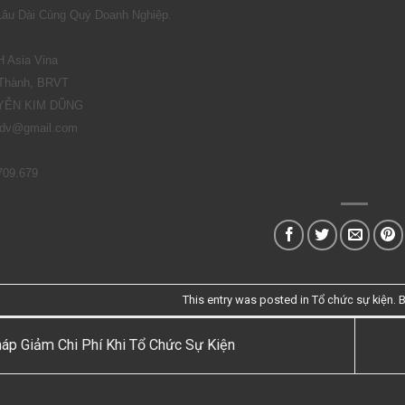
âu Dài Cùng Quý Doanh Nghiệp.
 Asia Vina
 Thành, BRVT
UYỄN KIM DŨNG
mdv@gmail.com
709.679
This entry was posted in
Tổ chức sự kiện
. 
háp Giảm Chi Phí Khi Tổ Chức Sự Kiện