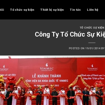
tôi
Tổ chức sự kiện
Thiết bị sự kiện
Tin tức
Liên hệ
TỔ CHỨC SỰ KIỆN
Công Ty Tổ Chức Sự Kiệ
POSTED ON
19/01/2014
B