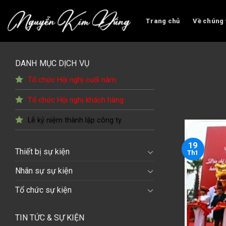
Skip
to
Trang chủ
Về chúng 
content
DANH MỤC DỊCH VỤ
Tổ chức Hội nghị cuối năm
Tổ chức Hội nghị khách hàng
Lễ kỷ niệm thành lập công ty
19
Thiết bị sự kiện
Th1
Nhân sự sự kiện
Tổ chức sự kiện
TIN TỨC & SỰ KIỆN