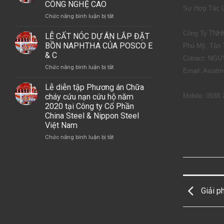
THÁNH
CÔNG NGHỆ CAO
MAY
C
Sự Hợp Tác L
TẠI
MERRY
ở
Chức năng bình luận bị tắt
TẠI
DỰ
(VIỆT
LỄ
DỰ
ÁN
NAM)
Công Ty TNHH
ĐỘNG
ÁN
LỄ CẤT NÓC DỰ ÁN LẮP ĐẶT
TỔ
THỔ
LSP,
BỒN NAPHTHA CỦA POSCO E
Phú Mỹ, Tân
HỢP
XÂY
GÓI
& C
HÓA
Cotract: NG
DỰNG
THẦU
DẦU
ở
Chức năng bình luận bị tắt
DỰ
A2
Email: Asiat
MIỀN
LỄ
ÁN
–
NAM
CẤT
Lễ diễn tập Phương án Chữa
NUÔI
NHÀ
NÓC
cháy cứu nạn cứu hộ năm
Mobile: 0938.
TRỒNG
MÁY
DỰ
2020 tại Công ty Cổ Phần
NẤM
OLEFINS
ÁN
China Steel & Nippon Steel
SẠCH
LẮP
Việt Nam
CÔNG
ĐẶT
NGHỆ
ở
Chức năng bình luận bị tắt
BỒN
CAO
Lễ
NAPHTHA
diễn
CỦA
tập
POSCO
Phương
E
án
&
Giải p
Chữa
C
cháy
cứu
nạn