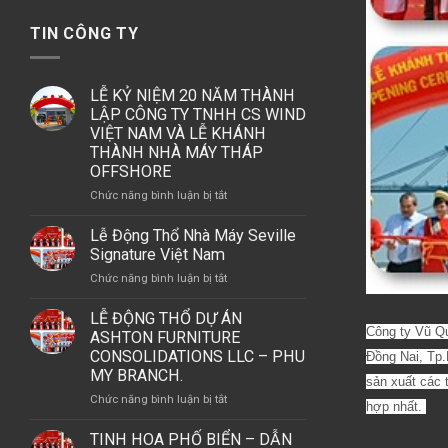
TIN CÔNG TY
LỄ KỶ NIỆM 20 NĂM THÀNH
LẬP CÔNG TY TNHH CS WIND
VIỆT NAM VÀ LỄ KHÁNH
THÀNH NHÀ MÁY THÁP
OFFSHORE
ở
Chức năng bình luận bị tắt
LỄ
KỶ
Lễ Động Thổ Nhà Máy Seville
NIỆM
Signature Việt Nam
20
ở
Chức năng bình luận bị tắt
NĂM
Lễ
THÀNH
Động
LỄ ĐỘNG THỔ DỰ ÁN
LẬP
Công ty Vũ Q
Thổ
ASHTON FURNITURE
CÔNG
Nhà
CONSOLIDATIONS LLC – PHU
Đồng Nai, Tp.
TY
Máy
MY BRANCH.
TNHH
sản xuất các 
Seville
CS
ở
Chức năng bình luận bị tắt
Signature
hợp nhất.
WIND
LỄ
Việt
VIỆT
ĐỘNG
TINH HOA PHỐ BIỂN – DẪN
Nam
NAM