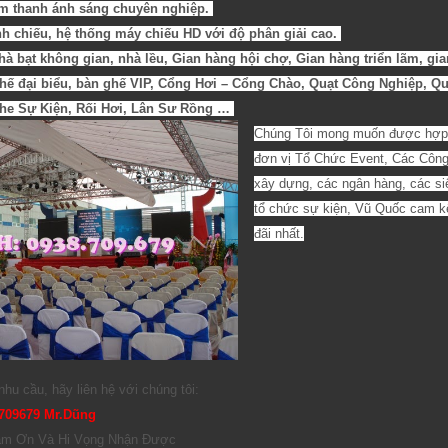
âm thanh ánh sáng chuyên nghiệp.
rình chiếu, hệ thống máy chiếu HD với độ phân giải cao.
hà bạt không gian, nhà lều, Gian hàng hội chợ, Gian hàng triển lãm, gia
hế đại biểu, bàn ghế VIP, Cổng Hơi – Cổng Chào, Quạt Công Nghiệp, Q
he Sự Kiện, Rối Hơi, Lân Sư Rồng …
Chúng Tôi mong muốn được hợp 
đơn vị Tổ Chức Event, Các Công 
xây dựng, các ngân hàng, các siêu
tổ chức sự kiện, Vũ Quốc cam kế
đãi nhất.
nhu cầu, hãy liên hệ với chúng tôi:
709679 Mr.Dũng
Cảm Ơn Và Hi Vọng Nhận Được