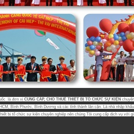
uốc là đơn vị
CUNG CẤP, CHO THUÊ THIẾT BỊ TỔ CHỨC SỰ KIỆN
chuyên 
HCM, Bình Phước, Bình Dương và các tỉnh thành lân cận. Là nhà nhập khẩu 
thiết bị tổ chức sự kiện chuyên nghiệp nên chúng Tôi cung cấp dịch vụ với g