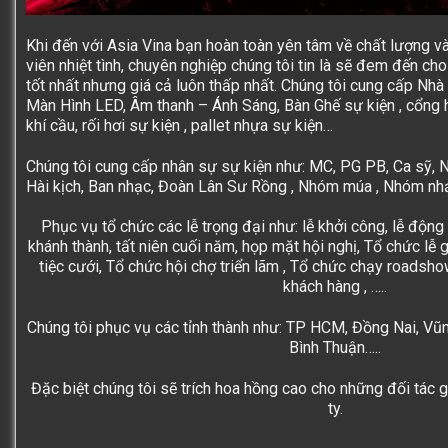
Khi đến với
Asia Vina
bạn hoàn toàn yên tâm về chất lượng và
viên nhiệt tình
, chuyên nghiệp chúng tôi tin là sẽ đem đến ch
tốt nhất nhưng giá cả luôn thấp nhất. Chúng tôi cung cấp Nhà
Màn Hình LED, Âm thanh – Ánh Sáng, Bàn Ghế sự kiện , cổng 
khí cầu, rối hơi sự kiện , pallet nhựa sự kiện…
Chúng tôi cung cấp nhân sự sự kiện như: MC, PG PB, Ca sỹ, N
Hài kịch, Ban nhạc,
Đoàn Lân Sư Rồng
, Nhóm múa , Nhóm nhả
Phục vụ tổ chức các lễ trọng đại như: lễ khởi công, lễ động 
khánh thành, tất niên cuối năm, họp mặt hội nghị, Tổ chức lễ 
tiệc cưới, Tổ chức hội chợ triển lãm , Tổ chức chạy roadshow
khách hàng , …..
Chúng tôi phục vụ các tỉnh thành như: TP HCM, Đồng Nai, Vũn
Bình Thuận…..
Đặc biệt chúng tôi sẽ trích hoa hồng cao cho những đối tác 
ty.