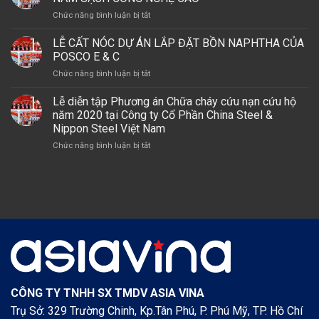
THÁNH
MAY
&
ở
Chức năng bình luận bị tắt
TẠI
MERRY
C
LỄ
DỰ
(VIỆT
TẠI
ĐỘNG
LỄ CẤT NÓC DỰ ÁN LẮP ĐẶT BỒN NAPHTHA CỦA
ÁN
NAM)
DỰ
THỔ
TỔ
POSCO E & C
ÁN
XÂY
HỢP
LSP,
ở
Chức năng bình luận bị tắt
DỰNG
HÓA
GÓI
LỄ
DỰ
DẦU
THẦU
CẤT
Lễ diễn tập Phương án Chữa cháy cứu nạn cứu hộ
ÁN
MIỀN
A2
NÓC
NUÔI
năm 2020 tại Công ty Cổ Phần China Steel &
NAM
–
DỰ
TRỒNG
Nippon Steel Việt Nam
NHÀ
ÁN
NẤM
MÁY
ở
Chức năng bình luận bị tắt
LẮP
SẠCH
OLEFINS
Lễ
ĐẶT
CÔNG
diễn
BỒN
NGHỆ
tập
NAPHTHA
CAO
Phương
CỦA
án
POSCO
Chữa
E
cháy
&
cứu
C
nạn
cứu
hộ
năm
CÔNG TY TNHH SX TMDV ASIA VINA
2020
Trụ Sở: 329 Trường Chinh, Kp.Tân Phú, P. Phú Mỹ, TP. Hồ Chí
tại