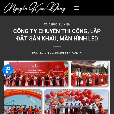
Skip
to
content
TỔ CHỨC SỰ KIỆN
CÔNG TY CHUYÊN THI CÔNG, LẮP
ĐẶT SÂN KHẤU, MÀN HÌNH LED
POSTED ON
02/10/2018
BY
ADMIN
02
Th10