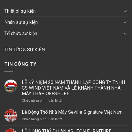
Thiết bị sự kiện
Nhân sự sự kiện
Tổ chức sự kiện
TIN TỨC & SỰ KIỆN
TIN CÔNG TY
LỄ KỶ NIỆM 20 NĂM THÀNH LẬP CÔNG TY TNHH
CS WIND VIỆT NAM VÀ LỄ KHÁNH THÀNH NHÀ
MÁY THÁP OFFSHORE
ở
Chức năng bình luận bị tắt
LỄ
KỶ
Lễ Động Thổ Nhà Máy Seville Signature Việt Nam
NIỆM
ở
Chức năng bình luận bị tắt
20
Lễ
NĂM
Động
LỄ ĐỘNG THỔ DỰ ÁN ASHTON FURNITURE
THÀNH