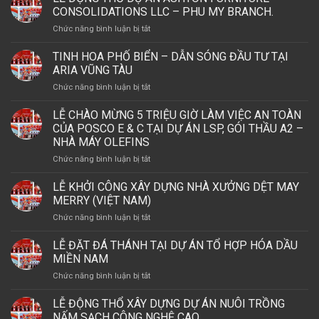
Thổ
LẬP
CONSOLIDATIONS LLC – PHU MY BRANCH.
Nhà
CÔNG
ở
Chức năng bình luận bị tắt
Máy
TY
LỄ
Seville
TNHH
ĐỘNG
Signature
TINH HOA PHỐ BIỂN – DẪN SÓNG ĐẦU TƯ TẠI
CS
THỔ
Việt
ARIA VŨNG TÀU
WIND
DỰ
Nam
VIỆT
ở
Chức năng bình luận bị tắt
ÁN
NAM
TINH
ASHTON
VÀ
HOA
LỄ CHÀO MỪNG 5 TRIỆU GIỜ LÀM VIỆC AN TOÀN
FURNITURE
LỄ
PHỐ
CONSOLIDATIONS
CỦA POSCO E & C TẠI DỰ ÁN LSP, GÓI THẦU A2 –
KHÁNH
BIỂN
LLC
NHÀ MÁY OLEFINS
THÀNH
–
–
NHÀ
ở
Chức năng bình luận bị tắt
DẪN
PHU
MÁY
LỄ
SÓNG
MY
THÁP
CHÀO
ĐẦU
LỄ KHỞI CÔNG XÂY DỰNG NHÀ XƯỞNG DỆT MAY
BRANCH.
OFFSHORE
MỪNG
TƯ
MERRY (VIỆT NAM)
5
TẠI
ở
Chức năng bình luận bị tắt
TRIỆU
ARIA
LỄ
GIỜ
VŨNG
KHỞI
LỄ ĐẶT ĐÁ THÁNH TẠI DỰ ÁN TỔ HỢP HÓA DẦU
LÀM
TÀU
CÔNG
VIỆC
MIỀN NAM
XÂY
AN
ở
Chức năng bình luận bị tắt
DỰNG
TOÀN
LỄ
NHÀ
CỦA
ĐẶT
LỄ ĐỘNG THỔ XÂY DỰNG DỰ ÁN NUÔI TRỒNG
XƯỞNG
POSCO
ĐÁ
DỆT
NẤM SẠCH CÔNG NGHỆ CAO
E