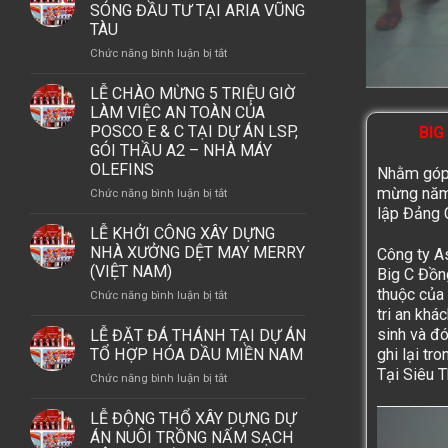
THỔ
SÓNG ĐẦU TƯ TẠI ARIA VŨNG
VÀ
DỰ
TÀU
LỄ
ÁN
KHÁNH
ở
Chức năng bình luận bị tắt
ASHTON
THÀNH
TINH
FURNITURE
NHÀ
HOA
LỄ CHÀO MỪNG 5 TRIỆU GIỜ
CONSOLIDATIONS
MÁY
PHỐ
LÀM VIỆC AN TOÀN CỦA
LLC
THÁP
BIỂN
POSCO E & C TẠI DỰ ÁN LSP,
BIG
–
OFFSHORE
–
GÓI THẦU A2 – NHÀ MÁY
PHU
DẪN
OLEFINS
MY
Nhằm góp 
SÓNG
BRANCH.
mừng nă
ở
Chức năng bình luận bị tắt
ĐẦU
LỄ
lập Đảng 
TƯ
CHÀO
LỄ KHỞI CÔNG XÂY DỰNG
TẠI
MỪNG
NHÀ XƯỞNG DỆT MAY MERRY
ARIA
Công ty A
5
(VIỆT NAM)
VŨNG
Big C Đồn
TRIỆU
TÀU
thuộc của 
ở
Chức năng bình luận bị tắt
GIỜ
tri an khá
LỄ
LÀM
KHỞI
sinh và đ
LỄ ĐẶT ĐÁ THÁNH TẠI DỰ ÁN
VIỆC
CÔNG
TỔ HỢP HÓA DẦU MIỀN NAM
ghi lại tr
AN
XÂY
Tại Siêu T
TOÀN
ở
Chức năng bình luận bị tắt
DỰNG
CỦA
LỄ
NHÀ
POSCO
ĐẶT
LỄ ĐỘNG THỔ XÂY DỰNG DỰ
XƯỞNG
E
ĐÁ
ÁN NUÔI TRỒNG NẤM SẠCH
DỆT
&