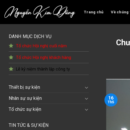
Skip
to
Trang chủ
Về chúng 
content
DANH MỤC DỊCH VỤ
Chư
Tổ chức Hội nghị cuối năm
Tổ chức Hội nghị khách hàng
Lễ kỷ niệm thành lập công ty
Thiết bị sự kiện
16
Nhân sự sự kiện
Th5
Tổ chức sự kiện
TIN TỨC & SỰ KIỆN