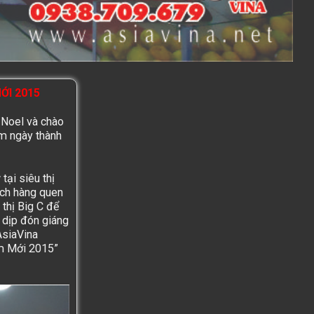
ỚI 2015
n
Noel và
chào
m ngày thành
ại siêu thị
ách hàng quen
 thị
Big C
để
n dịp đón giáng
AsiaVina
m Mới 2015
”