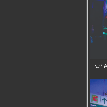
Hình ả