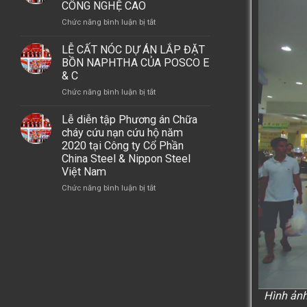
THÁNH
CÔNG NGHỆ CAO
MAY
C
TẠI
MERRY
ở
Chức năng bình luận bị tắt
TẠI
DỰ
(VIỆT
LỄ
DỰ
ÁN
NAM)
ĐỘNG
ÁN
LỄ CẤT NÓC DỰ ÁN LẮP ĐẶT
TỔ
THỔ
LSP,
BỒN NAPHTHA CỦA POSCO E
HỢP
XÂY
GÓI
& C
HÓA
DỰNG
THẦU
DẦU
ở
Chức năng bình luận bị tắt
DỰ
A2
MIỀN
LỄ
ÁN
–
NAM
CẤT
Lễ diễn tập Phương án Chữa
NUÔI
NHÀ
NÓC
cháy cứu nạn cứu hộ năm
TRỒNG
MÁY
DỰ
2020 tại Công ty Cổ Phần
NẤM
OLEFINS
ÁN
China Steel & Nippon Steel
SẠCH
LẮP
Việt Nam
CÔNG
ĐẶT
NGHỆ
ở
Chức năng bình luận bị tắt
BỒN
CAO
Lễ
NAPHTHA
diễn
CỦA
tập
POSCO
Phương
E
án
&
Chữa
C
cháy
cứu
Hình ảnh
nạn