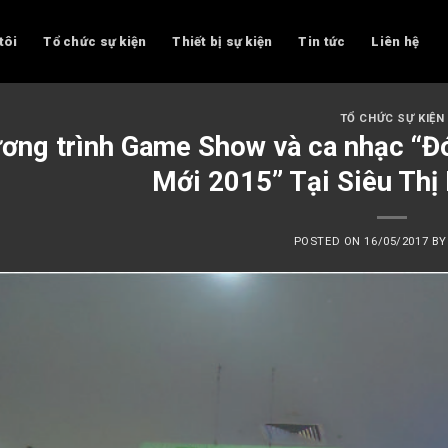
tôi
Tổ chức sự kiện
Thiết bị sự kiện
Tin tức
Liên hệ
TỔ CHỨC SỰ KIỆN
ơng trình Game Show và ca nhạc “Đ
Mới 2015” Tại Siêu Thị
POSTED ON
16/05/2017
B