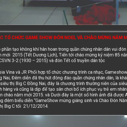
 C TỔ CHỨC GAME SHOW ĐÓN NOEL VÀ CHÀO MỪNG NĂM M
phần tạo không khí hân hoan trong quần chúng nhân dân vui đó
m mới 2015
(Tết Dương Lịch), Tiến tới chào mừng kỷ niệm 85 nă
CSVN 3-2 (1930 – 2015) và đón
Tết cổ truyền
dân tộc
sia Vina và JR Phối hợp tổ chức chương trình ca nhạc, Gameshow t
g Nai
, Đêm diễn đã thu hút đông đáo quần chúng nhân dân, là kh
siêu thị
Big C Đồng Nai
, đây là chương trình thường niên của siêu
ch hàng và cũng là dịp để tạo sân chơi bổ ích phục vụ trẻ em nhâ
ón chào năm mới 2015. và Dưới đây là một số hình ảnh đã được
ong đêm biểu diễn “
GameShow mừng giáng sinh và Chào Đón Nă
hị
Big C
tối 21/12/2014.