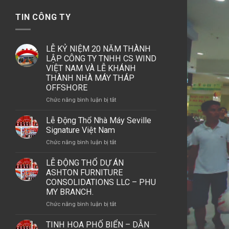
TIN CÔNG TY
LỄ KỶ NIỆM 20 NĂM THÀNH
LẬP CÔNG TY TNHH CS WIND
VIỆT NAM VÀ LỄ KHÁNH
THÀNH NHÀ MÁY THÁP
OFFSHORE
ở
Chức năng bình luận bị tắt
LỄ
KỶ
Lễ Động Thổ Nhà Máy Seville
NIỆM
Signature Việt Nam
20
ở
Chức năng bình luận bị tắt
NĂM
Lễ
THÀNH
Động
LỄ ĐỘNG THỔ DỰ ÁN
LẬP
Thổ
ASHTON FURNITURE
CÔNG
Nhà
CONSOLIDATIONS LLC – PHU
TY
Máy
MY BRANCH.
TNHH
Seville
CS
ở
Chức năng bình luận bị tắt
Signature
WIND
LỄ
Việt
VIỆT
ĐỘNG
TINH HOA PHỐ BIỂN – DẪN
Nam
NAM