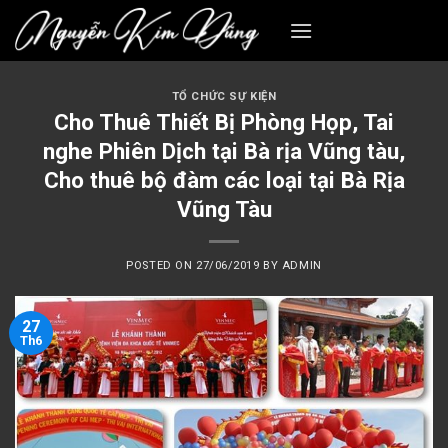
Skip
to
content
TỔ CHỨC SỰ KIỆN
Cho Thuê Thiết Bị Phòng Họp, Tai
nghe Phiên Dịch tại Bà rịa Vũng tàu,
Cho thuê bộ đàm các loại tại Bà Rịa
Vũng Tàu
POSTED ON
27/06/2019
BY
ADMIN
27
Th6