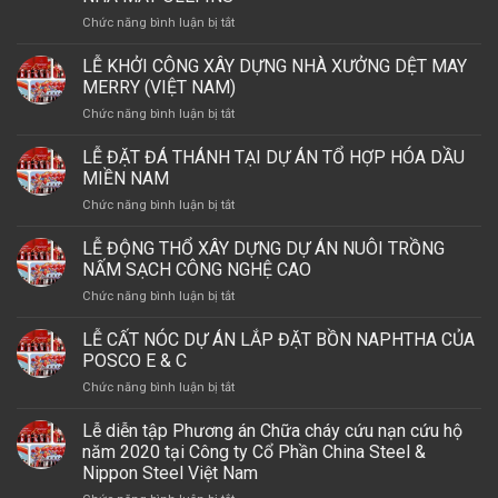
–
–
NHÀ
ở
Chức năng bình luận bị tắt
DẪN
PHU
MÁY
LỄ
SÓNG
MY
THÁP
CHÀO
ĐẦU
LỄ KHỞI CÔNG XÂY DỰNG NHÀ XƯỞNG DỆT MAY
BRANCH.
OFFSHORE
MỪNG
TƯ
MERRY (VIỆT NAM)
5
TẠI
ở
Chức năng bình luận bị tắt
TRIỆU
ARIA
LỄ
GIỜ
VŨNG
KHỞI
LỄ ĐẶT ĐÁ THÁNH TẠI DỰ ÁN TỔ HỢP HÓA DẦU
LÀM
TÀU
CÔNG
VIỆC
MIỀN NAM
XÂY
AN
ở
Chức năng bình luận bị tắt
DỰNG
TOÀN
LỄ
NHÀ
CỦA
ĐẶT
LỄ ĐỘNG THỔ XÂY DỰNG DỰ ÁN NUÔI TRỒNG
XƯỞNG
POSCO
ĐÁ
DỆT
NẤM SẠCH CÔNG NGHỆ CAO
E
THÁNH
MAY
&
ở
Chức năng bình luận bị tắt
TẠI
MERRY
C
LỄ
DỰ
(VIỆT
TẠI
ĐỘNG
LỄ CẤT NÓC DỰ ÁN LẮP ĐẶT BỒN NAPHTHA CỦA
ÁN
NAM)
DỰ
THỔ
TỔ
POSCO E & C
ÁN
XÂY
HỢP
LSP,
ở
Chức năng bình luận bị tắt
DỰNG
HÓA
GÓI
LỄ
DỰ
DẦU
THẦU
CẤT
Lễ diễn tập Phương án Chữa cháy cứu nạn cứu hộ
ÁN
MIỀN
A2
NÓC
NUÔI
năm 2020 tại Công ty Cổ Phần China Steel &
NAM
–
DỰ
TRỒNG
Nippon Steel Việt Nam
NHÀ
ÁN
NẤM
MÁY