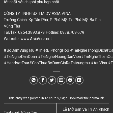
tốt nhất với chi phí phù hợp nhất.
CÔNG TY TNHH SX TM DV ASIA VINA
Trường Chinh, Kp.Tân Phú, P. Phú Mỹ, Tx. Phú Mỹ, Bà Rịa
Vũng Tàu
Tel/fax: 0254.3893.879 Hotline: 0938.709.679
Website:
www.AsiaVina.net
#BoDamVungTau
#ThietBiPhongHop
#TaiNgheThongDich
#Ca
#TaiNgheDanDoan
#TaiNgheHuongDanVien
#TaiNgheThamQu
#HeadsetTour
#ChoThueBoDamGiaReTaiVungtau
#AsiVina
#T
This entry was posted in
Tổ chức sự kiện
. Bookmark the
permalink
.
Lễ Mở Bán Và Tri Ân Khách
Teabreak Vũng Tàu