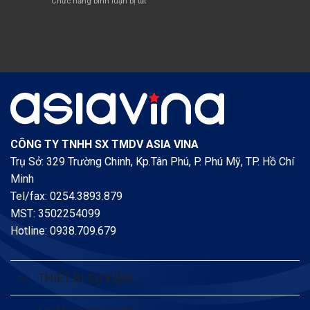
ở
Chức năng bình luận bị tắt
LẮP
SẠCH
OLEFINS
Lễ
ĐẶT
CÔNG
diễn
BỒN
NGHỆ
tập
NAPHTHA
CAO
Phương
CỦA
án
POSCO
Chữa
E
cháy
&
cứu
C
nạn
cứu
hộ
năm
CÔNG TY TNHH SX TMDV ASIA VINA
2020
Trụ Sở: 329 Trường Chinh, Kp.Tân Phú, P. Phú Mỹ, TP. Hồ Chí
tại
Công
Minh
ty
Tel/fax: 0254.3893.879
Cổ
MST: 3502254099
Phần
China
Hotline: 0938.709.679
Steel
&
Nippon
Steel
THIẾT BỊ SỰ KIỆN
Việt
Nam