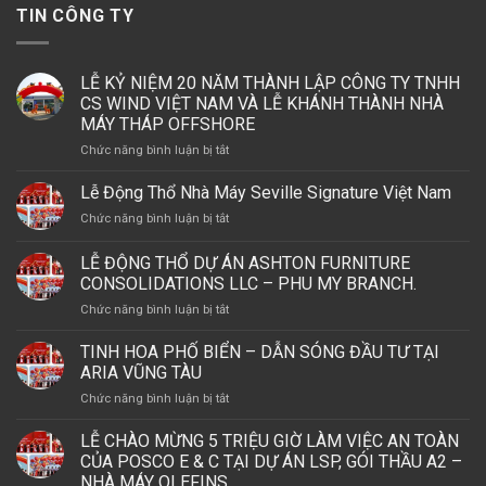
TIN CÔNG TY
LỄ KỶ NIỆM 20 NĂM THÀNH LẬP CÔNG TY TNHH
CS WIND VIỆT NAM VÀ LỄ KHÁNH THÀNH NHÀ
MÁY THÁP OFFSHORE
ở
Chức năng bình luận bị tắt
LỄ
KỶ
Lễ Động Thổ Nhà Máy Seville Signature Việt Nam
NIỆM
ở
Chức năng bình luận bị tắt
20
Lễ
NĂM
Động
LỄ ĐỘNG THỔ DỰ ÁN ASHTON FURNITURE
THÀNH
Thổ
LẬP
CONSOLIDATIONS LLC – PHU MY BRANCH.
Nhà
CÔNG
ở
Chức năng bình luận bị tắt
Máy
TY
LỄ
Seville
TNHH
ĐỘNG
Signature
TINH HOA PHỐ BIỂN – DẪN SÓNG ĐẦU TƯ TẠI
CS
THỔ
Việt
ARIA VŨNG TÀU
WIND
DỰ
Nam
VIỆT
ở
Chức năng bình luận bị tắt
ÁN
NAM
TINH
ASHTON
VÀ
HOA
LỄ CHÀO MỪNG 5 TRIỆU GIỜ LÀM VIỆC AN TOÀN
FURNITURE
LỄ
PHỐ
CONSOLIDATIONS
CỦA POSCO E & C TẠI DỰ ÁN LSP, GÓI THẦU A2 –
KHÁNH
BIỂN
LLC
NHÀ MÁY OLEFINS
THÀNH