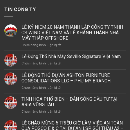
TIN CÔNG TY
LỄ KỶ NIỆM 20 NĂM THÀNH LẬP CÔNG TY TNHH
CS WIND VIỆT NAM VÀ LỄ KHÁNH THÀNH NHÀ
MÁY THÁP OFFSHORE
ở
Chức năng bình luận bị tắt
LỄ
KỶ
Lễ Động Thổ Nhà Máy Seville Signature Việt Nam
NIỆM
ở
Chức năng bình luận bị tắt
20
Lễ
NĂM
Động
LỄ ĐỘNG THỔ DỰ ÁN ASHTON FURNITURE
THÀNH
Thổ
LẬP
CONSOLIDATIONS LLC – PHU MY BRANCH.
Nhà
CÔNG
ở
Chức năng bình luận bị tắt
Máy
TY
LỄ
Seville
TNHH
ĐỘNG
Signature
TINH HOA PHỐ BIỂN – DẪN SÓNG ĐẦU TƯ TẠI
CS
THỔ
Việt
ARIA VŨNG TÀU
WIND
DỰ
Nam
VIỆT
ở
Chức năng bình luận bị tắt
ÁN
NAM
TINH
ASHTON
VÀ
HOA
LỄ CHÀO MỪNG 5 TRIỆU GIỜ LÀM VIỆC AN TOÀN
FURNITURE
LỄ
PHỐ
CONSOLIDATIONS
CỦA POSCO E & C TẠI DỰ ÁN LSP, GÓI THẦU A2 –
KHÁNH