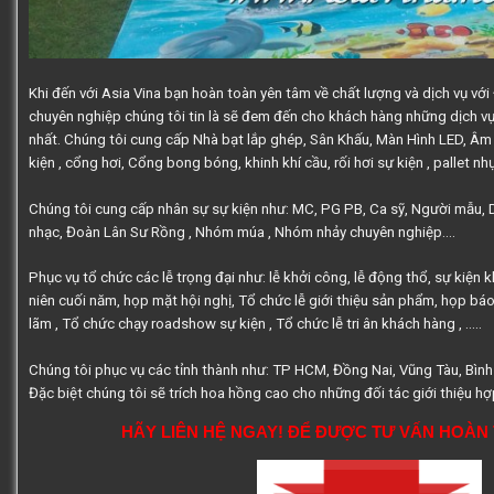
Khi đến với
Asia Vina
bạn hoàn toàn yên tâm về chất lượng và dịch vụ với
chuyên nghiệp chúng tôi tin là sẽ đem đến cho khách hàng những dịch vụ
nhất. Chúng tôi cung cấp Nhà bạt lắp ghép, Sân Khấu, Màn Hình LED, Âm
kiện , cổng hơi, Cổng bong bóng, khinh khí cầu, rối hơi sự kiện , pallet n
Chúng tôi cung cấp nhân sự sự kiện như: MC, PG PB, Ca sỹ, Người mẫu, Diễ
nhạc,
Đoàn Lân Sư Rồng
, Nhóm múa , Nhóm nhảy chuyên nghiệp….
Phục vụ tổ chức các lễ trọng đại như: lễ khởi công, lễ động thổ, sự kiện k
niên cuối năm, họp mặt hội nghị, Tổ chức lễ giới thiệu sản phẩm, họp báo,
lãm , Tổ chức chạy roadshow sự kiện , Tổ chức lễ tri ân khách hàng , …..
Chúng tôi phục vụ các tỉnh thành như: TP HCM, Đồng Nai, Vũng Tàu, Bình
Đặc biệt chúng tôi sẽ trích hoa hồng cao cho những đối tác giới thiệu h
HÃY LIÊN HỆ NGAY!
ĐỂ ĐƯỢC TƯ VẤN HOÀN 