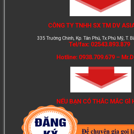
CÔNG TY TNHH SX TM DV ASI
335 Trường Chinh, Kp. Tân Phú, Tx.Phú Mỹ, T. B
Tel/fax: 02543.893.879
Hotline: 0938.709.679 – Mr.
NẾU BẠN CÓ THẮC MẮC GÌ 