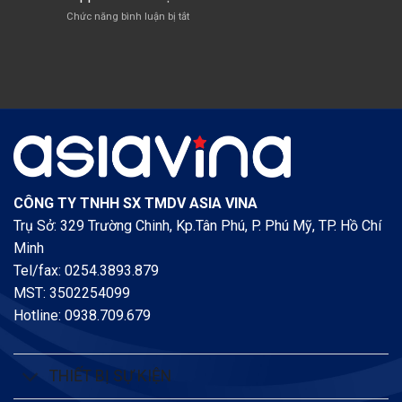
ÁN
NẤM
MÁY
ở
Chức năng bình luận bị tắt
LẮP
SẠCH
OLEFINS
Lễ
ĐẶT
CÔNG
diễn
BỒN
NGHỆ
tập
NAPHTHA
CAO
Phương
CỦA
án
POSCO
Chữa
E
cháy
&
cứu
C
nạn
cứu
hộ
năm
CÔNG TY TNHH SX TMDV ASIA VINA
2020
Trụ Sở: 329 Trường Chinh, Kp.Tân Phú, P. Phú Mỹ, TP. Hồ Chí
tại
Công
Minh
ty
Tel/fax: 0254.3893.879
Cổ
MST: 3502254099
Phần
China
Hotline: 0938.709.679
Steel
&
Nippon
Steel
THIẾT BỊ SỰ KIỆN
Việt
Nam