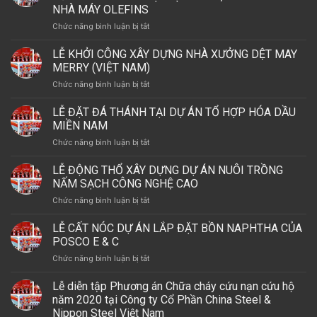
BIỂN
LLC
NHÀ MÁY OLEFINS
THÀNH
–
–
NHÀ
ở
Chức năng bình luận bị tắt
DẪN
PHU
MÁY
LỄ
SÓNG
MY
THÁP
CHÀO
ĐẦU
LỄ KHỞI CÔNG XÂY DỰNG NHÀ XƯỞNG DỆT MAY
BRANCH.
OFFSHORE
MỪNG
TƯ
MERRY (VIỆT NAM)
5
TẠI
ở
Chức năng bình luận bị tắt
TRIỆU
ARIA
LỄ
GIỜ
VŨNG
KHỞI
LỄ ĐẶT ĐÁ THÁNH TẠI DỰ ÁN TỔ HỢP HÓA DẦU
LÀM
TÀU
CÔNG
VIỆC
MIỀN NAM
XÂY
AN
ở
Chức năng bình luận bị tắt
DỰNG
TOÀN
LỄ
NHÀ
CỦA
ĐẶT
LỄ ĐỘNG THỔ XÂY DỰNG DỰ ÁN NUÔI TRỒNG
XƯỞNG
POSCO
ĐÁ
DỆT
NẤM SẠCH CÔNG NGHỆ CAO
E
THÁNH
MAY
&
ở
Chức năng bình luận bị tắt
TẠI
MERRY
C
LỄ
DỰ
(VIỆT
TẠI
ĐỘNG
LỄ CẤT NÓC DỰ ÁN LẮP ĐẶT BỒN NAPHTHA CỦA
ÁN
NAM)
DỰ
THỔ
TỔ
POSCO E & C
ÁN
XÂY
HỢP
LSP,
ở
Chức năng bình luận bị tắt
DỰNG
HÓA
GÓI
LỄ
DỰ
DẦU
THẦU
CẤT
Lễ diễn tập Phương án Chữa cháy cứu nạn cứu hộ
ÁN
MIỀN
A2
NÓC
NUÔI
năm 2020 tại Công ty Cổ Phần China Steel &
NAM
–
DỰ
TRỒNG
Nippon Steel Việt Nam
NHÀ