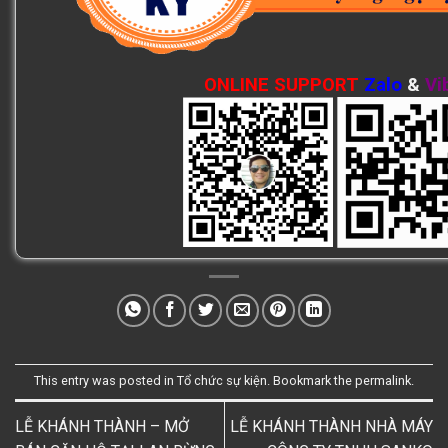
ONLINE SUPPORT
Zalo
&
Vi
This entry was posted in
Tổ chức sự kiện
. Bookmark the
permalink
.
LỄ KHÁNH THÀNH – MỞ
LỄ KHÁNH THÀNH NHÀ MÁY