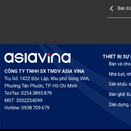
Bán Đấ
THIẾT BỊ SỰ 
Bán và cho
CÔNG TY TNHH SX TMDV ASIA VINA
Nhà bạt, n
Trụ Sở: 1422 Độc Lập, Khu phố Song Vĩnh,
Sân khấu s
Phường Tân Phước, TP. Hồ Chí Minh
Tel/fax: 0254.3893.879
Bàn ghế Xu
MST: 3502254099
Dàn dựng, 
Hotline: 0938.709.679