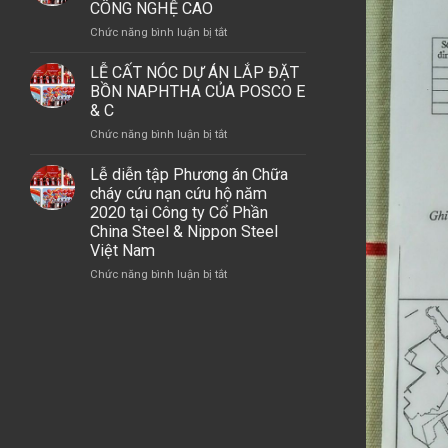
THÁNH
CÔNG NGHỆ CAO
MAY
C
TẠI
MERRY
ở
Chức năng bình luận bị tắt
TẠI
DỰ
(VIỆT
LỄ
DỰ
ÁN
NAM)
ĐỘNG
ÁN
LỄ CẤT NÓC DỰ ÁN LẮP ĐẶT
TỔ
THỔ
LSP,
BỒN NAPHTHA CỦA POSCO E
HỢP
XÂY
GÓI
& C
HÓA
DỰNG
THẦU
DẦU
ở
Chức năng bình luận bị tắt
DỰ
A2
MIỀN
LỄ
ÁN
–
NAM
CẤT
Lễ diễn tập Phương án Chữa
NUÔI
NHÀ
NÓC
cháy cứu nạn cứu hộ năm
TRỒNG
MÁY
DỰ
2020 tại Công ty Cổ Phần
NẤM
OLEFINS
ÁN
China Steel & Nippon Steel
SẠCH
LẮP
Việt Nam
CÔNG
ĐẶT
NGHỆ
ở
Chức năng bình luận bị tắt
BỒN
CAO
Lễ
NAPHTHA
diễn
CỦA
tập
POSCO
Phương
E
án
&
Chữa
C
cháy
cứu
nạn