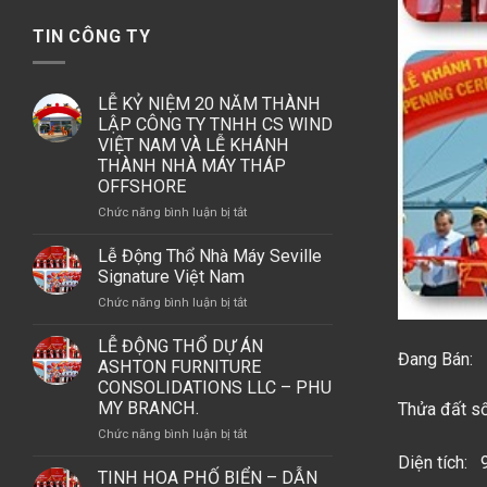
TIN CÔNG TY
LỄ KỶ NIỆM 20 NĂM THÀNH
LẬP CÔNG TY TNHH CS WIND
VIỆT NAM VÀ LỄ KHÁNH
THÀNH NHÀ MÁY THÁP
OFFSHORE
ở
Chức năng bình luận bị tắt
LỄ
KỶ
Lễ Động Thổ Nhà Máy Seville
NIỆM
Signature Việt Nam
20
ở
Chức năng bình luận bị tắt
NĂM
Lễ
THÀNH
Động
LỄ ĐỘNG THỔ DỰ ÁN
LẬP
Đang Bán:
Thổ
ASHTON FURNITURE
CÔNG
Nhà
CONSOLIDATIONS LLC – PHU
TY
Máy
MY BRANCH.
Thửa đất s
TNHH
Seville
CS
ở
Chức năng bình luận bị tắt
Signature
WIND
LỄ
Việt
Diện tích: 
VIỆT
ĐỘNG
TINH HOA PHỐ BIỂN – DẪN
Nam
NAM