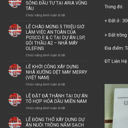
THỔ
SÓNG ĐẦU TƯ TẠI ARIA VŨNG
VÀ
Trong đó:
DỰ
TÀU
LỄ
ÁN
KHÁNH
ở
Chức năng bình luận bị tắt
ASHTON
THÀNH
TINH
+ Đất ở : 3
FURNITURE
NHÀ
HOA
LỄ CHÀO MỪNG 5 TRIỆU GIỜ
CONSOLIDATIONS
MÁY
PHỐ
LÀM VIỆC AN TOÀN CỦA
LLC
+ Đất trồng
THÁP
BIỂN
POSCO E & C TẠI DỰ ÁN LSP,
–
OFFSHORE
–
GÓI THẦU A2 – NHÀ MÁY
PHU
DẪN
Địa điểm: T
OLEFINS
MY
SÓNG
BRANCH.
ở
Chức năng bình luận bị tắt
ĐẦU
LỄ
ĐT Liên Hệ
TƯ
CHÀO
LỄ KHỞI CÔNG XÂY DỰNG
TẠI
MỪNG
NHÀ XƯỞNG DỆT MAY MERRY
ARIA
5
(VIỆT NAM)
VŨNG
TRIỆU
TÀU
ở
Chức năng bình luận bị tắt
GIỜ
LỄ
LÀM
KHỞI
LỄ ĐẶT ĐÁ THÁNH TẠI DỰ ÁN
VIỆC
CÔNG
TỔ HỢP HÓA DẦU MIỀN NAM
AN
XÂY
TOÀN
ở
Chức năng bình luận bị tắt
DỰNG
CỦA
LỄ
NHÀ
POSCO
ĐẶT
LỄ ĐỘNG THỔ XÂY DỰNG DỰ
XƯỞNG
E
ĐÁ
ÁN NUÔI TRỒNG NẤM SẠCH
DỆT
&