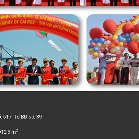
ố: 517 Tờ BĐ số: 39
2
912.5 m