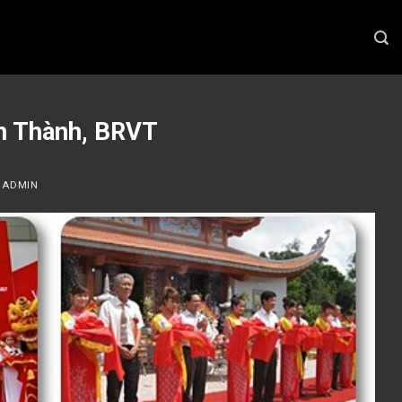
ân Thành, BRVT
Y
ADMIN