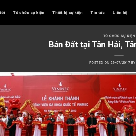
tôi
Tổ chức sự kiện
Thiết bị sự kiện
Tin tức
Liên hệ
TỔ CHỨC SỰ KIỆN
Bán Đất tại Tân Hải, T
POSTED ON
29/07/2017
B