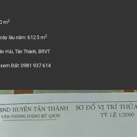
2
00 m
2
 cây lâu năm: 612.5 m
ân Hải, Tân Thành, BRVT
 xem Đất: 0981 937 614