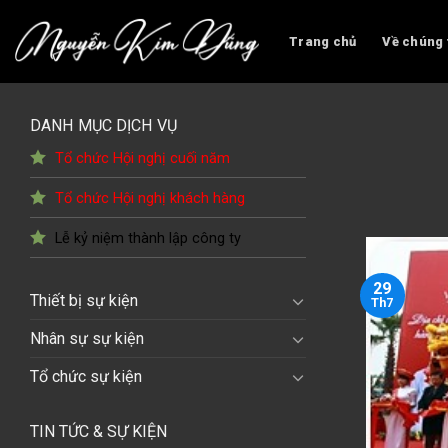
Skip
to
Trang chủ
Về chúng 
content
DANH MỤC DỊCH VỤ
Tổ chức Hội nghị cuối năm
Tổ chức Hội nghị khách hàng
Lễ kỷ niệm thành lập công ty
29
Thiết bị sự kiện
Th7
Nhân sự sự kiện
Tổ chức sự kiện
TIN TỨC & SỰ KIỆN