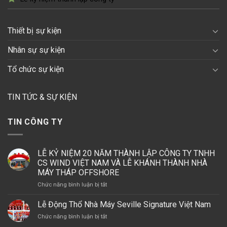
Thiết bị sự kiện
Nhân sự sự kiện
Tổ chức sự kiện
TIN TỨC & SỰ KIỆN
TIN CÔNG TY
LỄ KỶ NIỆM 20 NĂM THÀNH LẬP CÔNG TY TNHH
CS WIND VIỆT NAM VÀ LỄ KHÁNH THÀNH NHÀ
MÁY THÁP OFFSHORE
ở
Chức năng bình luận bị tắt
LỄ
KỶ
Lễ Động Thổ Nhà Máy Seville Signature Việt Nam
NIỆM
ở
Chức năng bình luận bị tắt
20
Lễ