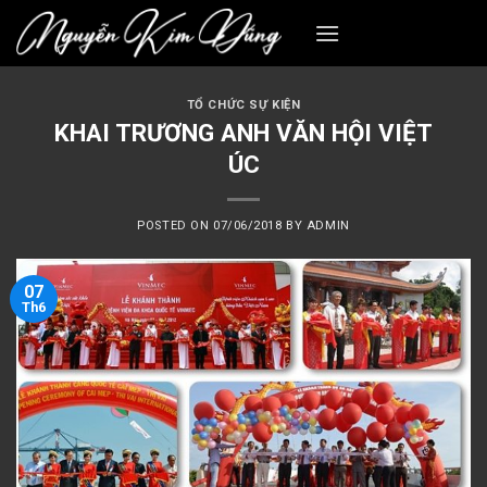
Skip
to
content
TỔ CHỨC SỰ KIỆN
KHAI TRƯƠNG ANH VĂN HỘI VIỆT
ÚC
POSTED ON
07/06/2018
BY
ADMIN
07
Th6