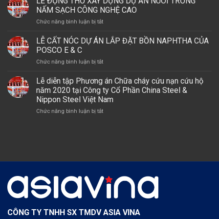
LỄ ĐỘNG THỔ XÂY DỰNG DỰ ÁN NUÔI TRỒNG
POSCO
ĐÁ
DỆT
NẤM SẠCH CÔNG NGHỆ CAO
E
THÁNH
MAY
&
ở
Chức năng bình luận bị tắt
TẠI
MERRY
C
LỄ
DỰ
(VIỆT
TẠI
ĐỘNG
LỄ CẤT NÓC DỰ ÁN LẮP ĐẶT BỒN NAPHTHA CỦA
ÁN
NAM)
DỰ
THỔ
TỔ
POSCO E & C
ÁN
XÂY
HỢP
LSP,
ở
Chức năng bình luận bị tắt
DỰNG
HÓA
GÓI
LỄ
DỰ
DẦU
THẦU
CẤT
Lễ diễn tập Phương án Chữa cháy cứu nạn cứu hộ
ÁN
MIỀN
A2
NÓC
NUÔI
năm 2020 tại Công ty Cổ Phần China Steel &
NAM
–
DỰ
TRỒNG
Nippon Steel Việt Nam
NHÀ
ÁN
NẤM
MÁY
ở
Chức năng bình luận bị tắt
LẮP
SẠCH
OLEFINS
Lễ
ĐẶT
CÔNG
diễn
BỒN
NGHỆ
tập
NAPHTHA
CAO
Phương
CỦA
án
POSCO
Chữa
E
cháy
&
cứu
C
nạn
cứu
hộ
năm
CÔNG TY TNHH SX TMDV ASIA VINA
2020