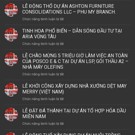
NĂM
Động
LỄ ĐỘNG THỔ DỰ ÁN ASHTON FURNITURE
THÀNH
Thổ
LẬP
CONSOLIDATIONS LLC – PHU MY BRANCH.
Nhà
CÔNG
ở
Chức năng bình luận bị tắt
Máy
TY
LỄ
Seville
TNHH
ĐỘNG
Signature
TINH HOA PHỐ BIỂN – DẪN SÓNG ĐẦU TƯ TẠI
CS
THỔ
Việt
ARIA VŨNG TÀU
WIND
DỰ
Nam
VIỆT
ở
Chức năng bình luận bị tắt
ÁN
NAM
TINH
ASHTON
VÀ
HOA
LỄ CHÀO MỪNG 5 TRIỆU GIỜ LÀM VIỆC AN TOÀN
FURNITURE
LỄ
PHỐ
CONSOLIDATIONS
CỦA POSCO E & C TẠI DỰ ÁN LSP, GÓI THẦU A2 –
KHÁNH
BIỂN
LLC
NHÀ MÁY OLEFINS
THÀNH
–
–
NHÀ
ở
Chức năng bình luận bị tắt
DẪN
PHU
MÁY
LỄ
SÓNG
MY
THÁP
CHÀO
ĐẦU
LỄ KHỞI CÔNG XÂY DỰNG NHÀ XƯỞNG DỆT MAY
BRANCH.
OFFSHORE
MỪNG
TƯ
MERRY (VIỆT NAM)
5
TẠI
ở
Chức năng bình luận bị tắt
TRIỆU
ARIA
LỄ
GIỜ
VŨNG
KHỞI
LỄ ĐẶT ĐÁ THÁNH TẠI DỰ ÁN TỔ HỢP HÓA DẦU
LÀM
TÀU
CÔNG
VIỆC
MIỀN NAM
XÂY
AN
ở
Chức năng bình luận bị tắt
DỰNG
TOÀN
LỄ
NHÀ
CỦA
ĐẶT
XƯỞNG