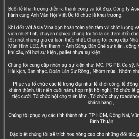
Buổi lễ khai trương diễn ra thành công và tốt đẹp.
Công ty Asi
hành cùng Anh Văn Hội Việt Úc
tổ chức lễ khai trương
.
Khi đến với
Asia Vina
bạn hoàn toàn yên tâm về chất lượng và
viên nhiệt tình
, chuyên nghiệp chúng tôi tin là sẽ đem đến ch
tốt nhất nhưng giá cả luôn thấp nhất. Chúng tôi cung cấp Nhà
Màn Hình LED, Âm thanh – Ánh Sáng, Bàn Ghế sự kiện , cổng 
khí cầu, rối hơi sự kiện , pallet nhựa sự kiện…
Chúng tôi cung cấp nhân sự sự kiện như: MC, PG PB, Ca sỹ, N
Hài kịch, Ban nhạc,
Đoàn Lân Sư Rồng
, Nhóm múa , Nhóm nhả
Phục vụ tổ chức các lễ trọng đại như: lễ khởi công, lễ động 
khánh thành, tất niên cuối năm, họp mặt hội nghị, Tổ chức lễ 
tiệc cưới, Tổ chức hội chợ triển lãm , Tổ chức chạy roadshow
khách hàng , …..
Chúng tôi phục vụ các tỉnh thành như: TP HCM, Đồng Nai, Vũn
Bình Thuận…..
Đặc biệt chúng tôi sẽ trích hoa hồng cao cho những đối tác 