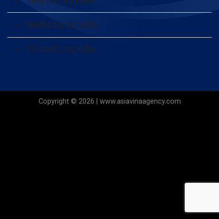
THIẾT BỊ SỰ KIỆN
NHÂN SỰ SỰ KIỆN
TỔ CHỨC SỰ KIỆN
Copyright © 2026 | www.asiavinaagency.com