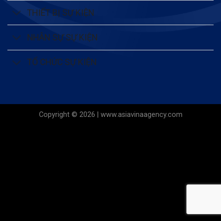
THIẾT BỊ SỰ KIỆN
NHÂN SỰ SỰ KIỆN
TỔ CHỨC SỰ KIỆN
Copyright © 2026 | www.asiavinaagency.com